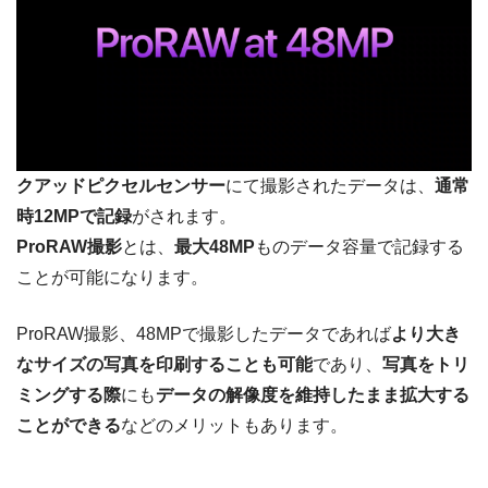
クアッドピクセルセンサー
にて撮影されたデータは、
通常
時12MPで記録
がされます。
ProRAW撮影
とは、
最大48MP
ものデータ容量で記録する
ことが可能になります。
ProRAW撮影、48MPで撮影したデータであれば
より大き
なサイズの写真を印刷することも可能
であり、
写真をトリ
ミングする際
にも
データの解像度を維持したまま拡大する
ことができる
などのメリットもあります。