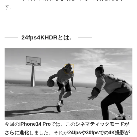
す。
24fps4KHDRとは。
今回の
iPhone14 Pro
では、この
シネマティックモードが
さらに進化
しました。それが
24fpsや30fpsでの4K撮影が