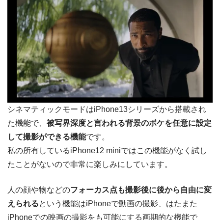
シネマティックモードはiPhone13シリーズから搭載され
た機能で、
被写界深度と言われる背景のボケを任意に設定
して撮影ができる機能
です。
私の所有しているiPhone12 miniではこの機能がなく試し
たことがないので非常に楽しみにしています。
人の顔や物などの
フォーカス点も撮影後に後から自由に変
えられる
という機能はiPhoneで動画の撮影、はたまた
iPhoneでの映画の撮影をも可能にする画期的な機能で