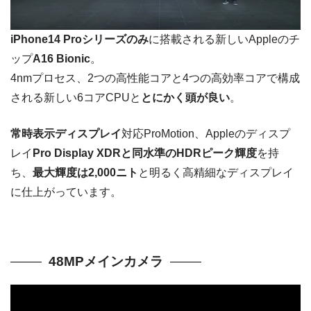
iPhone14 Proシリーズのみ
に搭載される新しいAppleのチ
ップ
A16 Bionic
。
4nmプロセス、2つの高性能コアと4つの高効率コアで構成
される新しい6コアCPUと
とにかく頭が良い
。
常時表示ディスプレイ
対応ProMotion、Appleのディスプ
レイ
Pro Display XDRと同水準のHDRピーク輝度
を持
ち、
最大輝度は2,000ニト
と明るく高精細なディスプレイ
に仕上がっています。
48MPメインカメラ