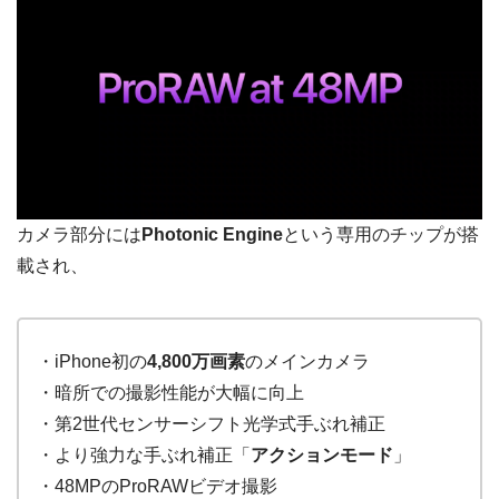
カメラ部分には
Photonic Engine
という専用のチップが搭
載され、
・iPhone初の
4,800万画素
のメインカメラ
・暗所での撮影性能が大幅に向上
・第2世代センサーシフト光学式手ぶれ補正
・より強力な手ぶれ補正「
アクションモード
」
・48MPのProRAWビデオ撮影