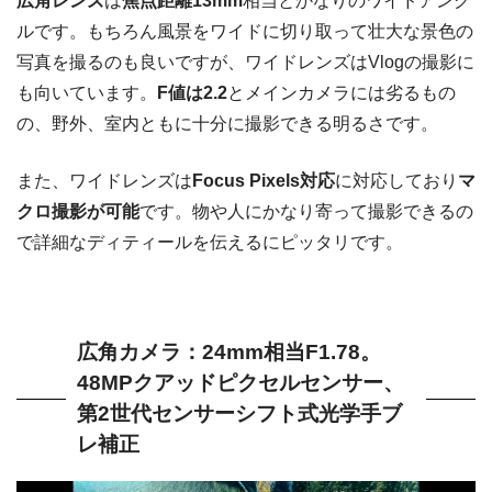
広角レンズ
は
焦点距離13mm
相当とかなりのワイドアング
ルです。もちろん風景をワイドに切り取って壮大な景色の
写真を撮るのも良いですが、ワイドレンズはVlogの撮影に
も向いています。
F値は2.2
とメインカメラには劣るもの
の、野外、室内ともに十分に撮影できる明るさです。
また、ワイドレンズは
Focus Pixels対応
に対応しており
マ
クロ撮影が可能
です。物や人にかなり寄って撮影できるの
で詳細なディティールを伝えるにピッタリです。
広角カメラ：24mm相当F1.78。
48MPクアッドピクセルセンサー、
第2世代センサーシフト式光学手ブ
レ補正