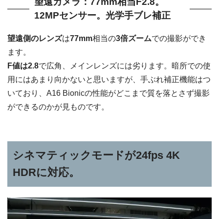
望遠カメラ：77mm相当F2.8。
12MPセンサー。光学手ブレ補正
望遠側のレンズ
は
77mm
相当の
3倍ズーム
での撮影ができ
ます。
F値は2.8
で広角、メインレンズには劣ります。暗所での使
用にはあまり向かないと思いますが、手ぶれ補正機能はつ
いており、A16 Bionicの性能がどこまで質を落とさず撮影
ができるのかが見ものです。
シネマティックモードが24fps 4K
HDRに対応。