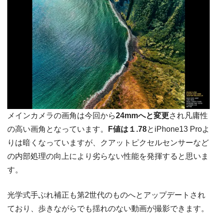
メインカメラの画角は今回から
24mmへと変更
され凡庸性
の高い画角となっています。
F値は１.78
とiPhone13 Proよ
りは暗くなっていますが、クアットピクセルセンサーなど
の内部処理の向上により劣らない性能を発揮すると思いま
す。
光学式手ぶれ補正も第2世代のものへとアップデートされ
ており、歩きながらでも揺れのない動画が撮影できます。