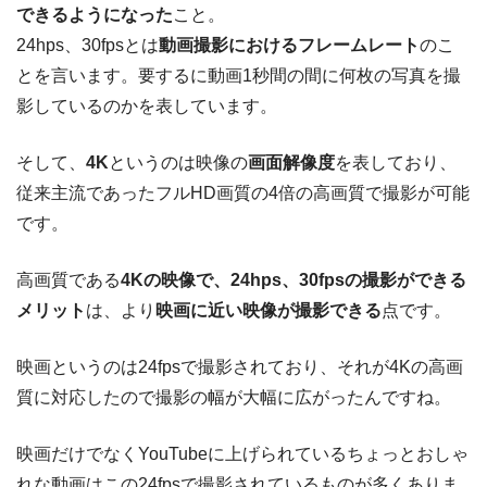
できるようになった
こと。
24hps、30fpsとは
動画撮影におけるフレームレート
のこ
とを言います。要するに動画1秒間の間に何枚の写真を撮
影しているのかを表しています。
そして、
4K
というのは映像の
画面解像度
を表しており、
従来主流であったフルHD画質の4倍の高画質で撮影が可能
です。
高画質である
4Kの映像で、24hps、30fpsの撮影ができる
メリット
は、より
映画に近い映像が撮影できる
点です。
映画というのは24fpsで撮影されており、それが4Kの高画
質に対応したので撮影の幅が大幅に広がったんですね。
映画だけでなくYouTubeに上げられているちょっとおしゃ
れな動画はこの24fpsで撮影されているものが多くありま