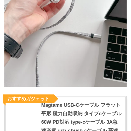
おすすめガジェット
Magtame USB-Cケーブル フラット
平形 磁力自動収納 タイプcケーブル
60W PD対応 type-cケーブル 3A急
速充電 usb-c&usb-cケーブル 高速