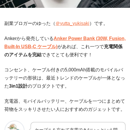
副業ブロガーのゆった（
＠yutta_yukisaki
）です。
Ankerから発売している
Anker Power Bank (30W, Fusion,
Built-In USB-C ケーブル)
があれば、これ一つで
充電関係
のアイテムを完結
できてとても便利です！
コンセント、ケーブル付きの5,000mAh搭載のモバイルバ
ッテリーの形状は、最近トレンドのケーブルが一体となっ
た
3in1設計
のプロダクトです。
充電器、モバイルバッテリー、ケーブルを一つにまとめて
荷物をスッキリさせたい人におすすめのガジェットです。
ケーブルを忘れて充電できないっという問