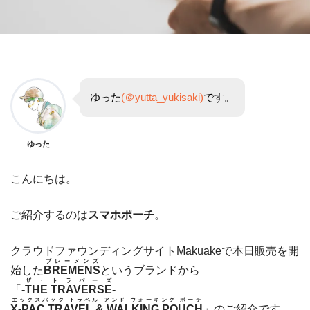
ゆった
(＠yutta_yukisaki)
です。
ゆった
こんにちは。
ご紹介するのは
スマホポーチ
。
クラウドファウンディングサイトMakuakeで本日販売を開
ブレーメンズ
始した
BREMENS
というブランドから
ザ・トラバーズ
「
-THE TRAVERSE-
エックスパック トラベル アンド ウォーキング ポーチ
X-PAC TRAVEL & WALKING POUCH
」のご紹介です。