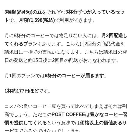
3種類(約45g)の豆
をそれぞれ
3杯分ずつが入っているセッ
ト
で、
月額¥1,598(税込)
で利用ができます。
月に9杯分のコーヒーでは物足りない人には、
月2回配送し
てくれるプラン
もあります。こちらは2回分の商品代金を
請求日に一括での支払いになります。こちらは請求日の翌
日の発送と約15日後に2回目の配送がおこなわれます。
月1回のプランでは
9杯分のコーヒーが届きます
。
1杯約177円ほど
です。
コスパの良いコーヒー豆を買って比べてしまえばそれは割
高でしょう。ただこの
POST COFFEE
は
豊かなコーヒー習
慣を提供してくれる
という意味では
価格以上の価値あるサ
ービス
であるのではないでしょうか。