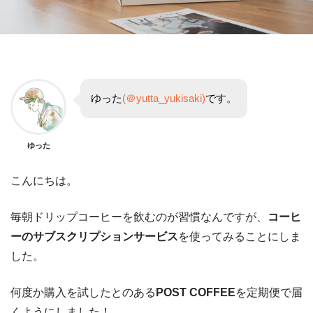
ゆった
(＠yutta_yukisaki)
です。
ゆった
こんにちは。
毎朝ドリップコーヒーを飲むのが習慣なんですが、
コーヒ
ーのサブスクリプションサービス
を使ってみることにしま
した。
何度か購入を試したとのある
POST COFFEE
を定期便で届
くようにしました！