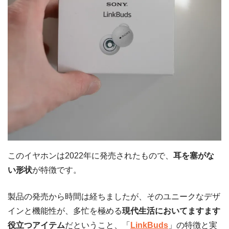
このイヤホンは2022年に発売されたもので、
耳を塞がな
い形状
が特徴です。
製品の発売から時間は経ちましたが、そのユニークなデザ
インと機能性が、多忙を極める
現代生活においてますます
役立つアイテム
だということ、「
LinkBuds
」の特徴と実