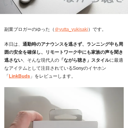
副業ブロガーのゆった（
＠yutta_yukisaki
）です。
本日は、
通勤時のアナウンスを逃さず、ランニング中も周
囲の安全を確保し、リモートワーク中にも家族の声を聞き
逃さない
、そんな現代人の
「ながら聴き」スタイル
に最適
なアイテムとして注目されているSonyのイヤホン
「
LinkBuds
」をレビューします。