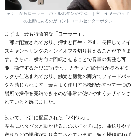
左：上からローラー、パドルボタンが並ぶ。｜右：イヤーパッド
の上部にあるのがコントロールセンターボタン
まずは、最も特徴的な
「ローラー」
。
上部に配置されており、押すと再生・停止、長押しでノイ
ズキャンセリングのオン／オフを切り替えることができま
す。さらに、横方向に回転させることで音量の調整も可
能。操作するたびに“カチッ、カチッ”と電子音が鳴るギミ
ックが仕込まれており、触覚と聴覚の両方でフィードバッ
クを感じられます。最もよく使用する機能がすべて一つの
場所で操作を完結できるのが非常に使いやすくデザインさ
れていると感じました。
続いて、下部に配置された
「パドル」
。
左右にパタパタと動かせるこのスイッチには、曲送りや早
送りなどの操作が割り当てられています。短く操作すれば