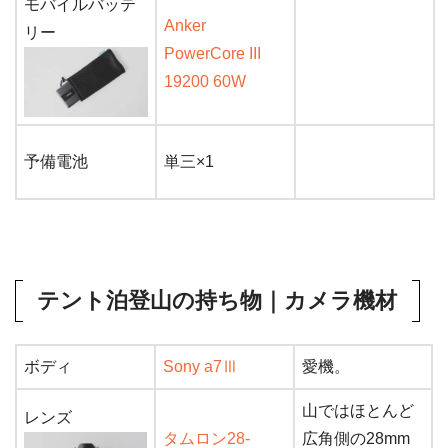
モバイルバッテ
Anker
リー
PowerCore III
19200 60W
予備電池
単三×1
テント泊登山の持ち物｜カメラ機材
ボディ
Sony a7Ⅲ
愛機。
山ではほとんど
レンズ
タムロン28-
広角側の28mm