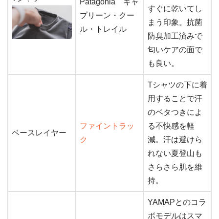
Patagonia キャ
すぐに乾いてし
プリーン・クー
まう印象。抗菌
ル・トレイル
防臭加工済みで
匂いケアの面で
も良い。
Tシャツの下に着
用することで汗
のベタつきによ
ファイントラッ
る不快感を軽
ベースレイヤー
ク
減。汗は避けら
れない夏登山も
さらさら肌を維
持。
YAMAPとのコラ
ボモデルはスマ